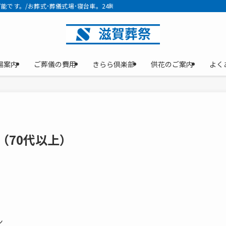
能です。/お葬式･葬儀式場･寝台車。24時間受け付けております。家族葬・一日
場案内
ご葬儀の費用
きらら倶楽部
供花のご案内
よく
様（70代以上）
ン