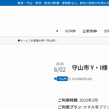
栗東・守山・草津・野洲の葬儀・家族葬なら。野洲川斎苑の利用も可
HOME
企業情報
式
ホーム
お客様の声
守山市
2026
守山市 Y・I
6/02
守山市
2026年6月16日
ご利用時期
: 2025年2月
ご利用プラン
: かすみ草プラ