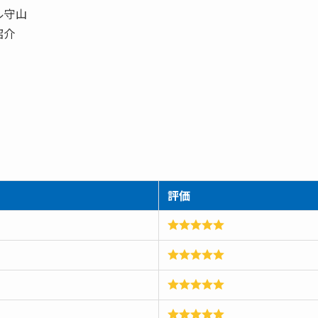
ル守山
紹介
評価